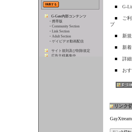
■
G-L
■
ご利
プ
■
新規
■
新着
■
詳細
■
おす
リンク切
GayXt