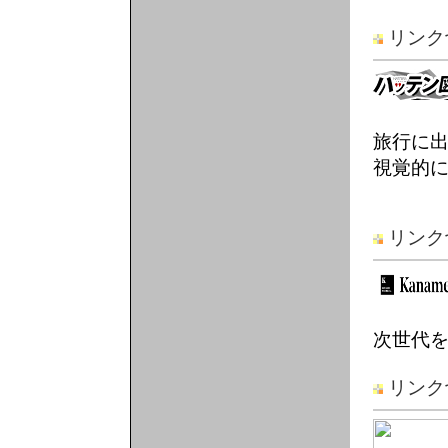
リンク
旅行に
視覚的
リンク
次世代を
リンク