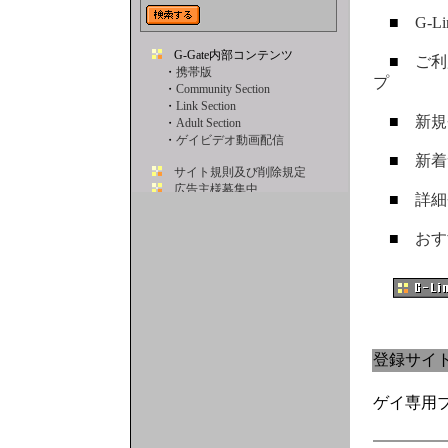
■
G-L
■
ご利
プ
■
新規
■
新着
■
詳細
■
おす
登録サイ
ゲイ専用ブ