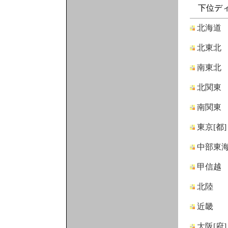
下位ディ
北海道
北東北
南東北
北関東
南関東
東京[都]
中部東
甲信越
北陸
近畿
大阪[府]