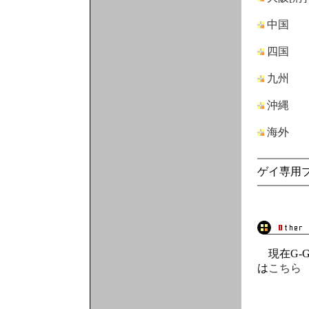
中国
四国
九州
沖縄
海外
ゲイ専用ブ
現在G-G
は
こちら